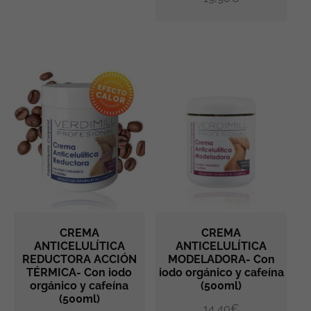
CREMA
CREMA
ANTICELULÍTICA
ANTICELULÍTICA
REDUCTORA ACCIÓN
MODELADORA- Con
AÑADIR AL CARRITO
AÑADIR AL CARRITO
TÉRMICA- Con iodo
iodo orgánico y cafeína
orgánico y cafeína
(500ml)
(500ml)
14,40
€