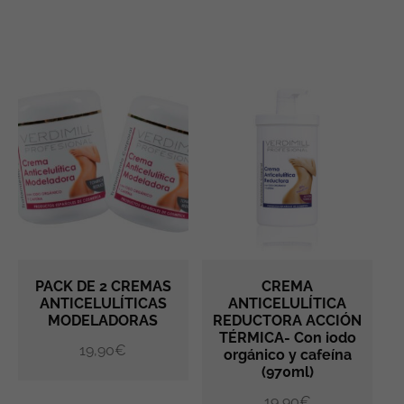
PACK DE 2 CREMAS
CREMA
ANTICELULÍTICAS
ANTICELULÍTICA
MODELADORAS
REDUCTORA ACCIÓN
AÑADIR AL CARRITO
AÑADIR AL CARRITO
TÉRMICA- Con iodo
19,90
€
orgánico y cafeína
(970ml)
19,90
€