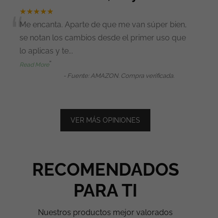
“
★★★★★
Me encanta. Aparte de que me van súper bien,
se notan los cambios desde el primer uso que
lo aplicas y te
...
”
Read More
-
Fuente: AMAZON. Compra verificada.
VER MÁS OPINIONES
RECOMENDADOS
PARA TI
Nuestros productos mejor valorados